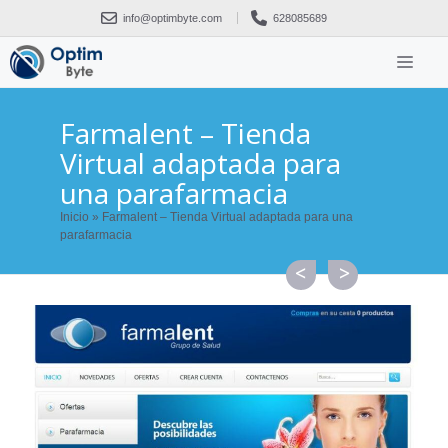
Saltar
info@optimbyte.com
628085689
al
contenido
ME
Farmalent – Tienda
Virtual adaptada para
una parafarmacia
Inicio
»
Farmalent – Tienda Virtual adaptada para una
parafarmacia