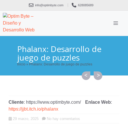
Saltar
info@optimbyte.com
628085689
al
contenido
ME
Phalanx: Desarrollo de
juego de puzzles
Inicio
»
Phalanx: Desarrollo de juego de puzzles
Cliente
: https://www.optimbyte.com/
Enlace Web
:
https://jjbt.itch.io/phalanx
29 marzo, 2025
No hay comentarios