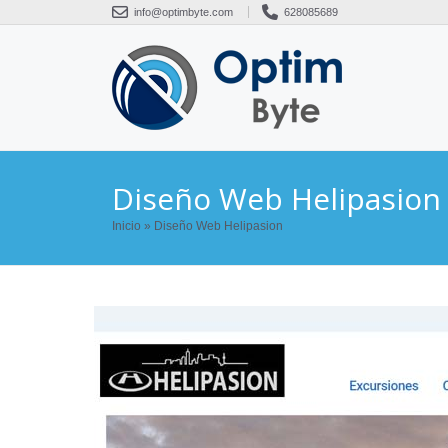
Saltar
info@optimbyte.com
628085689
al
contenido
Diseño Web Helipasion
Inicio
»
Diseño Web Helipasion