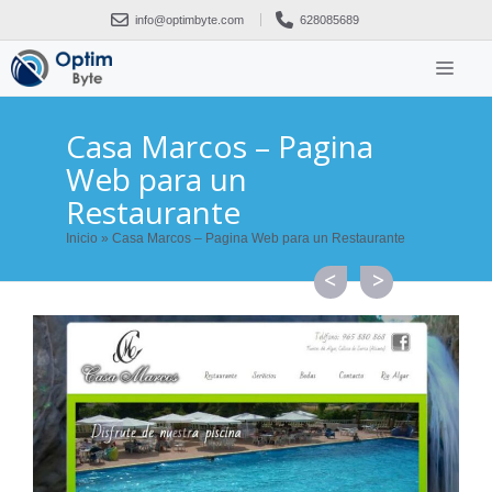
Saltar
info@optimbyte.com
628085689
al
contenido
ME
Casa Marcos – Pagina
Web para un
Restaurante
Inicio
»
Casa Marcos – Pagina Web para un Restaurante