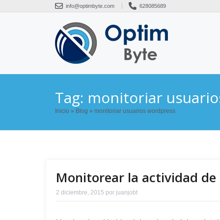
Saltar
info@optimbyte.com
628085689
al
contenido
Tag: monitoriar usuari
Inicio
»
Blog
»
monitoriar usuarios wordpress
Monitorear la actividad de
2 diciembre, 2015
por
juanjobt