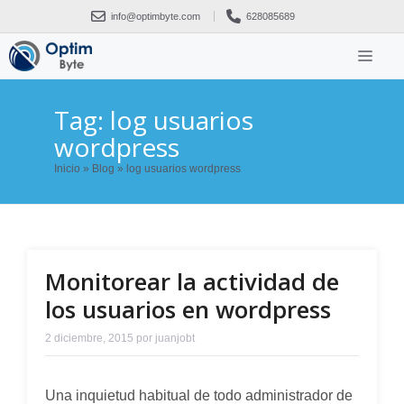
Saltar
info@optimbyte.com
628085689
al
contenido
ME
Tag: log usuarios
wordpress
Inicio
»
Blog
»
log usuarios wordpress
Monitorear la actividad de
los usuarios en wordpress
2 diciembre, 2015
por
juanjobt
Una inquietud habitual de todo administrador de