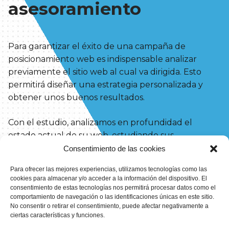
asesoramiento
Para garantizar el éxito de una campaña de
posicionamiento web es indispensable analizar
previamente el sitio web al cual va dirigida. Esto
permitirá diseñar una estrategia personalizada y
obtener unos buenos resultados.
Con el estudio, analizamos en profundidad el
estado actual de su web, estudiando sus
posibilidades de crecimiento y el nivel de
Consentimiento de las cookies
competencia, así como las acciones a realizar para
Para ofrecer las mejores experiencias, utilizamos tecnologías como las
conseguir los objetivos.
cookies para almacenar y/o acceder a la información del dispositivo. El
consentimiento de estas tecnologías nos permitirá procesar datos como el
comportamiento de navegación o las identificaciones únicas en este sitio.
Optim Byte le asesora personalmente sobre como
No consentir o retirar el consentimiento, puede afectar negativamente a
mejorar el posicionamiento y aumentar el tráfico de
ciertas características y funciones.
su web. Puede obtener más informacion sobre la