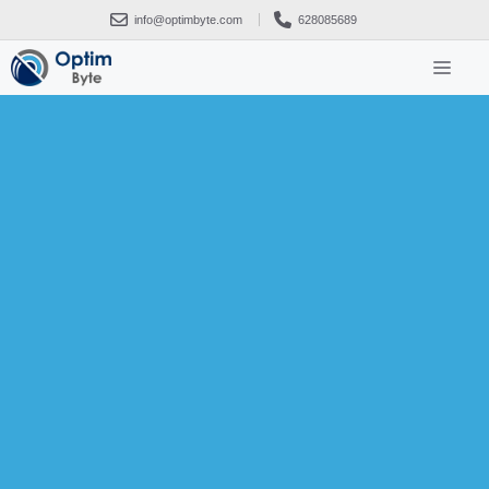
info@optimbyte.com
628085689