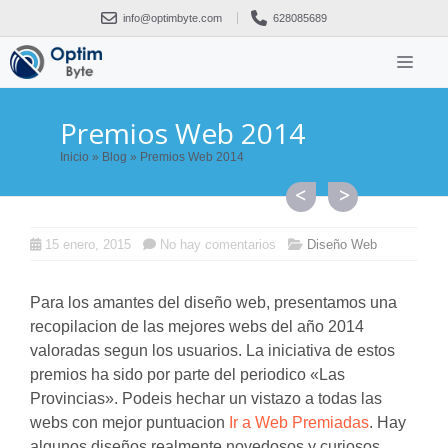
Saltar
info@optimbyte.com
628085689
al
contenido
ME
Premios Web 2014
Inicio
»
Blog
»
Premios Web 2014
15 enero, 2015
No hay comentarios
Diseño Web
Para los amantes del diseño web, presentamos una
recopilacion de las mejores webs del año 2014
valoradas segun los usuarios. La iniciativa de estos
premios ha sido por parte del periodico «Las
Provincias». Podeis hechar un vistazo a todas las
webs con mejor puntuacion
Ir a Web Premiadas
. Hay
algunos diseños realmente novedosos y curiosos